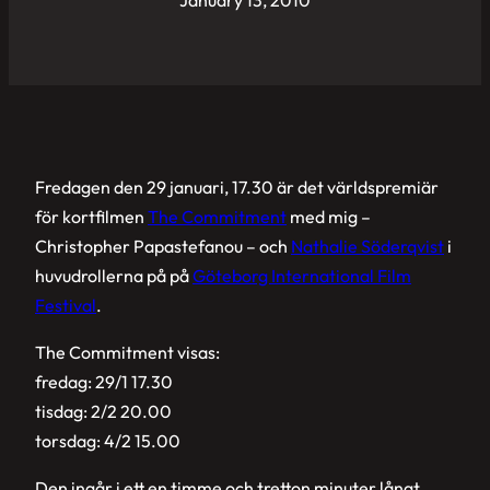
Fredagen den 29 januari, 17.30 är det världspremiär
för kortfilmen
The Commitment
med mig –
Christopher Papastefanou – och
Nathalie Söderqvist
i
huvudrollerna på på
Göteborg International Film
Festival
.
The Commitment visas:
fredag: 29/1 17.30
tisdag: 2/2 20.00
torsdag: 4/2 15.00
Den ingår i ett en timme och tretton minuter långt