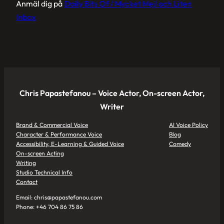
Anmäl dig på
Daily Bits Of / Mycket Mejl och Liten
Inbox
Chris Papastefanou – Voice Actor, On-screen Actor,
Writer
Brand & Commercial Voice
AI Voice Policy
Character & Performance Voice
Blog
Accessibility, E-Learning & Guided Voice
Comedy
On-screen Acting
Writing
Studio Technical Info
Contact
Email: chris@papastefanou.com
Phone: +46 704 86 75 86